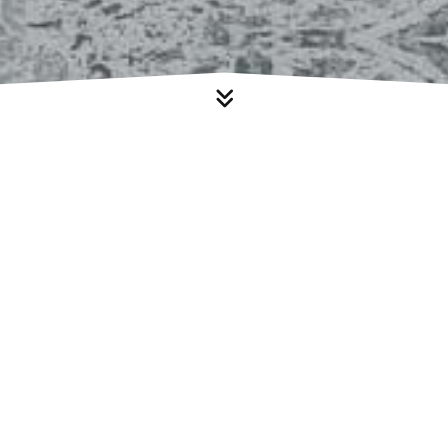

TERER
n
T
erer - Ihr sympathischer und
chutz, Gardinen, kreative