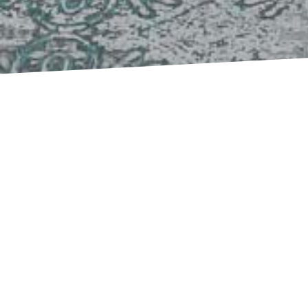
RAUMAUSSTATTUNG KET
Ihr Meisterbetrieb i
Titisee-Neustadt
Herzlich Willkommen bei Raumausstattung Kett
kompetenter Partner für Bodenbeläge, Sonnens