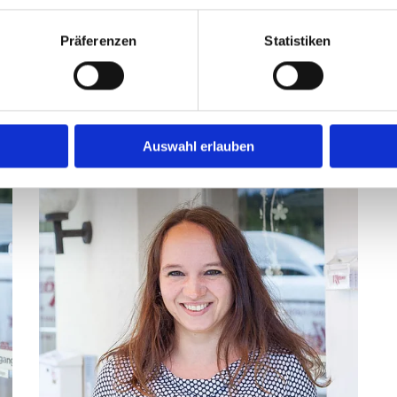
Präferenzen
Statistiken
Max Ketterer
M
Senior-Chef
R
Auswahl erlauben